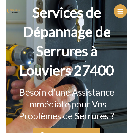
Aller
Services de
au
contenu
Dépannage de
Serrures à
Louviers 27400
Besoin d'une Assistance
Immédiate pour Vos
Problèmes de Serrures ?