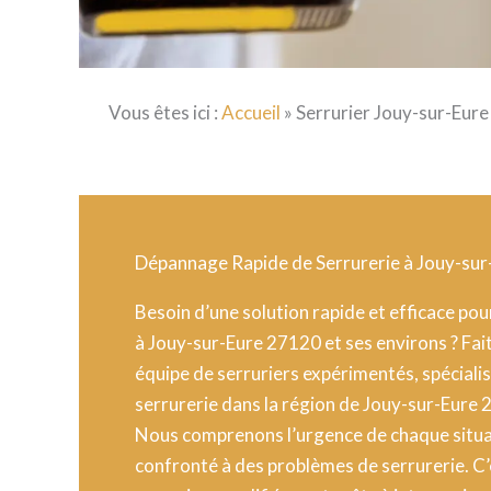
Vous êtes ici :
Accueil
»
Serrurier Jouy-sur-Eur
Dépannage Rapide de Serrurerie à Jouy-su
Besoin d’une solution rapide et efficace pou
à Jouy-sur-Eure 27120 et ses environs ? Fai
équipe de serruriers expérimentés, spéciali
serrurerie dans la région de Jouy-sur-Eure 
Nous comprenons l’urgence de chaque situa
confronté à des problèmes de serrurerie. C