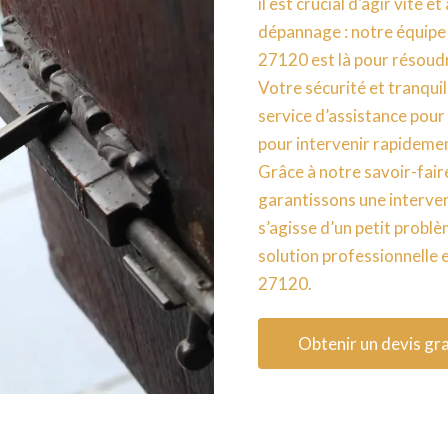
il est crucial d’agir vite 
dépannage : notre équipe
27120 est là pour résoudr
Votre sécurité et tranquil
service d’assistance pour
pour intervenir rapidemen
Grâce à notre savoir-fair
garantissons une interve
s’agisse d’un petit probl
solution professionnelle 
27120.
Obtenir un devis gra