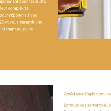
r rapidement pour résoudre
 leur complexité.
 pour répondre à vos
20 et vous garantir une
aintenant pour une
Assistance Rapide pour v
Lorsque vos serrures à J