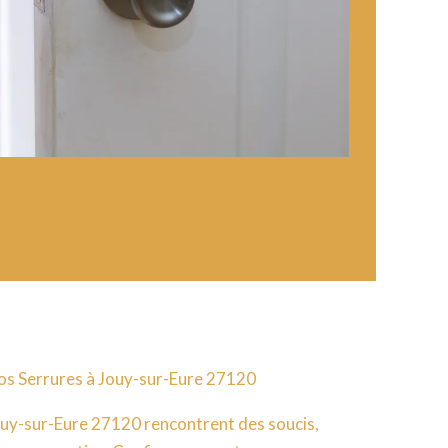
os Serrures à Jouy-sur-Eure 27120
ouy-sur-Eure 27120 rencontrent des soucis,