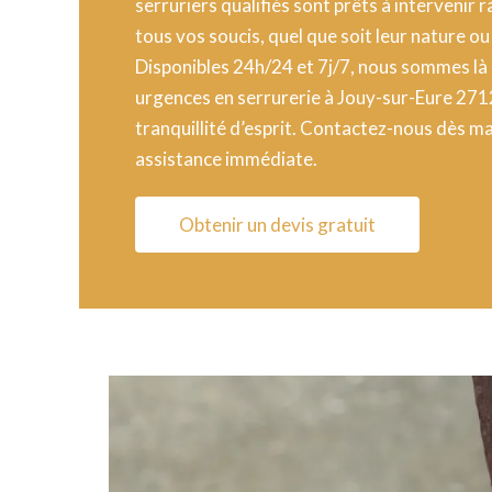
serruriers qualifiés sont prêts à interveni
tous vos soucis, quel que soit leur nature ou
Disponibles 24h/24 et 7j/7, nous sommes là
urgences en serrurerie à Jouy-sur-Eure 271
tranquillité d’esprit. Contactez-nous dès m
assistance immédiate.
Obtenir un devis gratuit