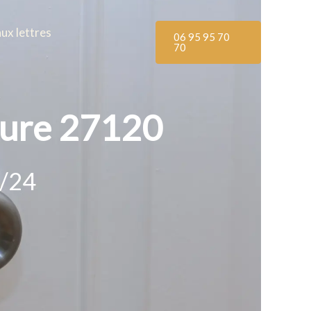
aux lettres
06 95 95 70
70
-Eure 27120
h/24