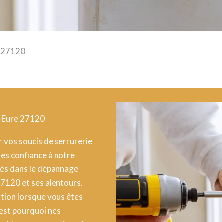
e 27120
r-Eure 27120
r vos soucis de serrurerie
tes confiance à notre
sés dans le dépannage
27120 et ses alentours.
tion lorsque vous êtes
’est pourquoi nos