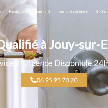
e
Remplacement Serrure
Serrure carénée
Boite 
Qualifié à Jouy-sur
vice d'Urgence Disponible 24
06 95 95 70 70