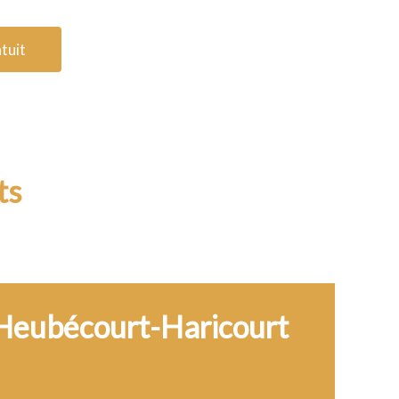
tuit
ts
 Heubécourt-Haricourt