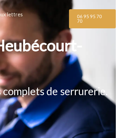
aux lettres
06 95 95 70
70
 Heubécourt-
s complets de serrurerie.