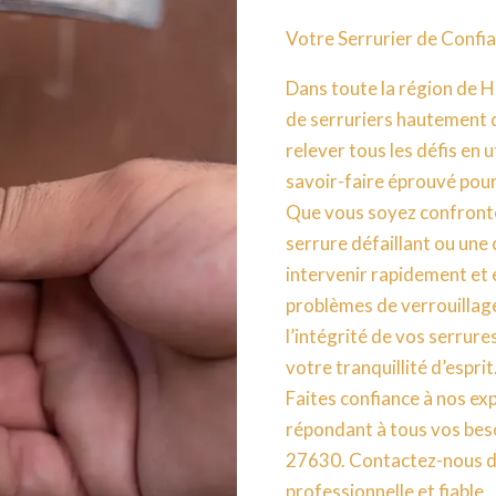
Votre Serrurier de Conf
Dans toute la région de 
de serruriers hautement qu
relever tous les défis en 
savoir-faire éprouvé pour
Que vous soyez confronté
serrure défaillant ou une 
intervenir rapidement et
problèmes de verrouillag
l’intégrité de vos serrure
votre tranquillité d’esprit
Faites confiance à nos ex
répondant à tous vos bes
27630. Contactez-nous dè
professionnelle et fiable.