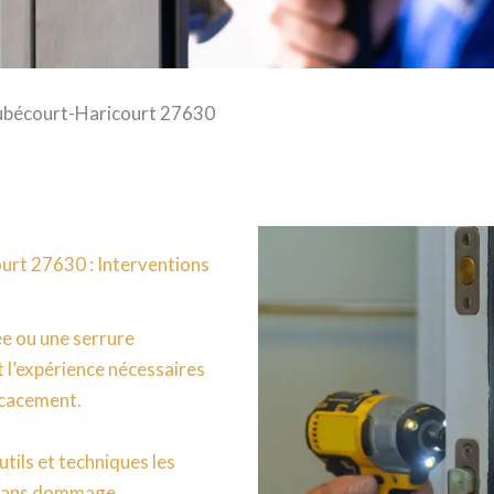
ubécourt-Haricourt 27630
urt 27630 : Interventions
ée ou une serrure
 l’expérience nécessaires
icacement.
utils et techniques les
n sans dommage.