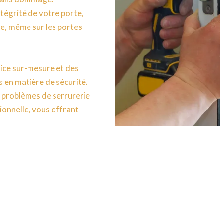
ntégrité de votre porte,
se, même sur les portes
vice sur-mesure et des
s en matière de sécurité.
 problèmes de serrurerie
ionnelle, vous offrant