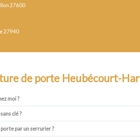
illon 27600
ne 27940
ture de porte Heubécourt-Har
hez moi ?
sans clé ?
orte par un serrurier ?