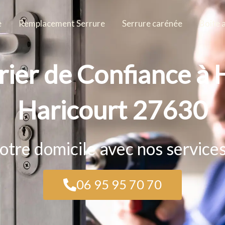
e
Remplacement Serrure
Serrure carénée
Boite 
rier de Confiance à
Haricourt 27630
otre domicile avec nos service
06 95 95 70 70