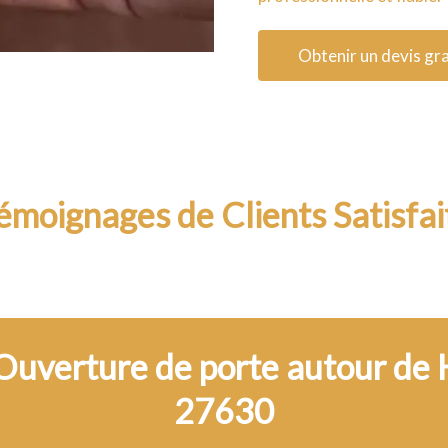
Obtenir un devis gra
émoignages de Clients Satisfai
 Ouverture de porte autour de
27630