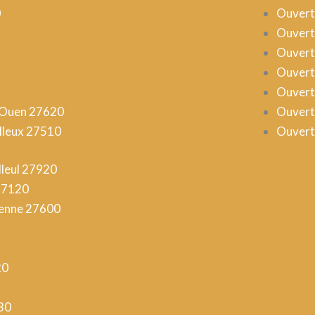
0
Ouvertu
Ouvert
Ouvert
Ouvert
Ouvert
-Ouen 27620
Ouvert
lleux 27510
Ouvertu
lleul 27920
27120
renne 27600
20
30